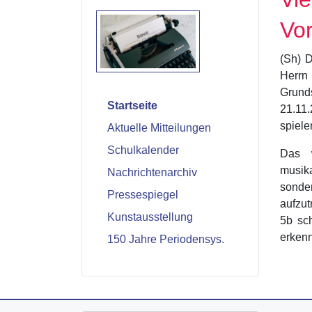
Vor
(Sh) D
Herrn 
Grund
Startseite
21.11.
spiele
Aktuelle Mitteilungen
Schulkalender
Das w
musika
Nachrichtenarchiv
sonde
Pressespiegel
aufzut
Kunstausstellung
5b sc
erkenn
150 Jahre Periodensys.