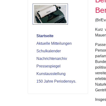
Ber
(Br/E
Kurz 
Mauerf
Startseite
Aktuelle Mitteilungen
Passe
Pers
Schulkalender
parlam
Nachrichtenarchiv
Bunde
Pressespiegel
polit
vereit
Kunstausstellung
erlebt
150 Jahre Periodensys.
Natur
Gentri
Insges