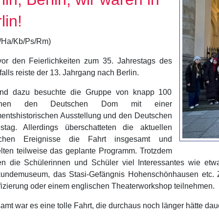
lin!
v/Ha/Kb/Ps/Rm)
vor den Feierlichkeiten zum 35. Jahrestags des
alls reiste der 13. Jahrgang nach Berlin.
nd dazu besuchte die Gruppe von knapp 100
onen den Deutschen Dom mit einer
entshistorischen Ausstellung und den Deutschen
stag. Allerdings überschatteten die aktuellen
ischen Ereignisse die Fahrt insgesamt und
elten teilweise das geplante Programm. Trotzdem
en die Schülerinnen und Schüler viel Interessantes wie etwa
kundemuseum, das Stasi-Gefängnis Hohenschönhausen etc. Z
fizierung oder einem englischen Theaterworkshop teilnehmen.
amt war es eine tolle Fahrt, die durchaus noch länger hätte da