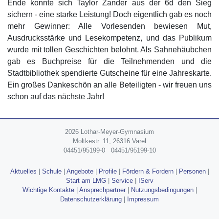
Ende konnte sich Taylor Zander aus der 6d den Sieg
sichern - eine starke Leistung! Doch eigentlich gab es noch
mehr Gewinner: Alle Vorlesenden bewiesen Mut,
Ausdrucksstärke und Lesekompetenz, und das Publikum
wurde mit tollen Geschichten belohnt. Als Sahnehäubchen
gab es Buchpreise für die Teilnehmenden und die
Stadtbibliothek spendierte Gutscheine für eine Jahreskarte.
Ein großes Dankeschön an alle Beteiligten - wir freuen uns
schon auf das nächste Jahr!
2026 Lothar-Meyer-Gymnasium
Moltkestr. 11, 26316 Varel
04451/95199-0
04451/95199-10
Aktuelles
|
Schule
|
Angebote
|
Profile
|
Fördern & Fordern
|
Personen
|
Start am LMG
|
Service
|
IServ
Wichtige Kontakte
|
Ansprechpartner
|
Nutzungsbedingungen
|
Datenschutzerklärung
|
Impressum