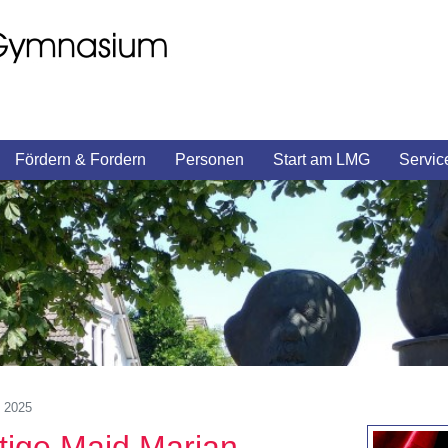
Fördern & Fordern
Personen
Start am LMG
Servic
i 2025
tige Maid Marian