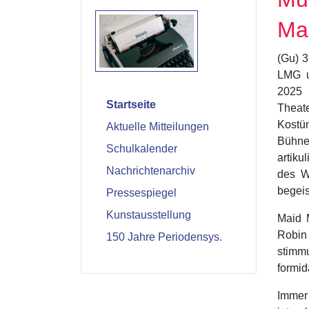
Ma
(Gu) 3
LMG u
2025 
Startseite
Theat
Kostü
Aktuelle Mitteilungen
Bühnen
Schulkalender
artiku
Nachrichtenarchiv
des W
begeis
Pressespiegel
Kunstausstellung
Maid M
Robin
150 Jahre Periodensys.
stimm
formid
Immer