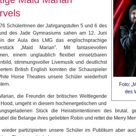
rvels
76 SchülerInnen der Jahrgangstufen 5 und 6 des
nd des Jade Gymnasiums sahen am 12. Juni
in der Aula des LMG das englischsprachige
erstück „Maid Marian”. Mit fantasievollen
men, einem unglaublich flexibel einsetzbaren
bild, stimmungsvoller Livemusik und deutlichst
liertem British English konnten die Schauspieler
hite Horse Theatres unsere Schüler wiederholt
tern.
Foto: „
des W
arian, die Freundin der britischen Weltlegende
 Hood, umgeht in diesem hochenergetischen und
ungsgeladenen Stück die Heiratsintentionen des brutal, ge
abel die Belange ihres geliebten Robin und rettet die Merry Me
 wieder partizipierten unsere Schüler im Publikum aber au