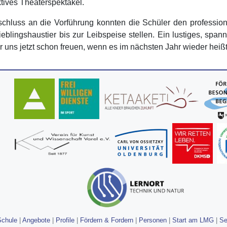
ktives Theaterspektakel.
chluss an die Vorführung konnten die Schüler den professio
eblingshaustier bis zur Leibspeise stellen. Ein lustiges, spa
r uns jetzt schon freuen, wenn es im nächsten Jahr wieder heiß
Schule
|
Angebote
|
Profile
|
Fördern & Fordern
|
Personen
|
Start am LMG
|
Se