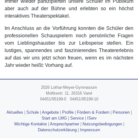
Immer wieder partizipierten unsere Schüler im Publikum
aber auch auf der Bühne und erlebten so ein höchst
interaktives Theaterspektakel.
Im Anschluss an die Vorführung konnten die Schüler den
professionellen Schauspielern noch persönliche Fragen
vom Lieblingshaustier bis zur Leibspeise stellen. Ein
lustiges, spannendes und faszinierendes Theatererlebnis
auf das wir uns jetzt schon freuen, wenn es im nächsten
Jahr wieder heißt: Vorhang auf.
2026 Lothar-Meyer-Gymnasium
Moltkestr. 11, 26316 Varel
04451/95199-0
04451/95199-10
Aktuelles
|
Schule
|
Angebote
|
Profile
|
Fördern & Fordern
|
Personen
|
Start am LMG
|
Service
|
IServ
Wichtige Kontakte
|
Ansprechpartner
|
Nutzungsbedingungen
|
Datenschutzerklärung
|
Impressum