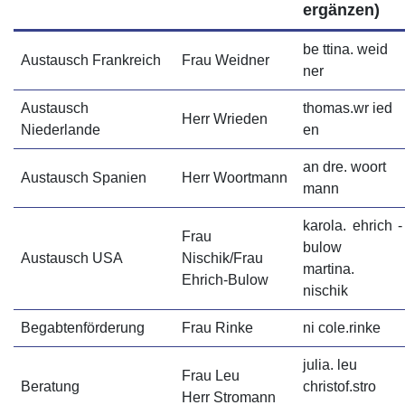
ergänzen)
be ttina. weid
Austausch Frankreich
Frau Weidner
ner
Austausch
thomas.wr ied
Herr Wrieden
Niederlande
en
an dre. woort
Austausch Spanien
Herr Woortmann
mann
karola. ehrich -
Frau
bulow
Austausch USA
Nischik/Frau
martina.
Ehrich-Bulow
nischik
Begabtenförderung
Frau Rinke
ni cole.rinke
julia. leu
Frau Leu
Beratung
christof.stro
Herr Stromann