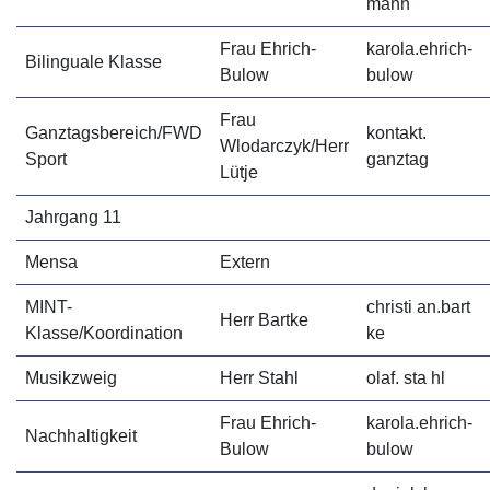
mann
Frau Ehrich-
karola.ehrich-
Bilinguale Klasse
Bulow
bulow
Frau
Ganztagsbereich/FWD
kontakt.
Wlodarczyk/Herr
Sport
ganztag
Lütje
Jahrgang 11
Mensa
Extern
MINT-
christi an.bart
Herr Bartke
Klasse/Koordination
ke
Musikzweig
Herr Stahl
olaf. sta hl
Frau Ehrich-
karola.ehrich-
Nachhaltigkeit
Bulow
bulow