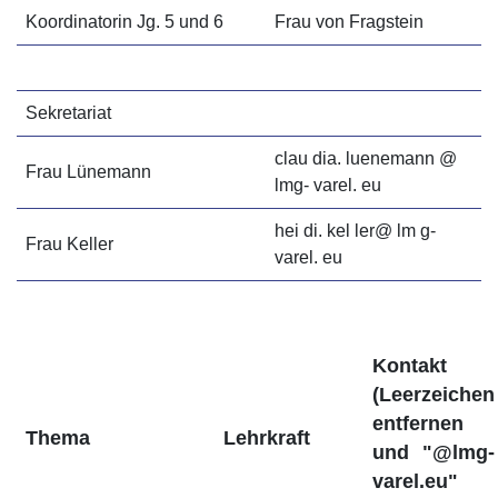
Koordinatorin Jg. 5 und 6
Frau von Fragstein
Sekretariat
clau dia. luenemann @
Frau Lünemann
lmg- varel. eu
hei di. kel ler@ lm g-
Frau Keller
varel. eu
Kontakt
(Leerzeichen
entfernen
Thema
Lehrkraft
und "@lmg-
varel.eu"