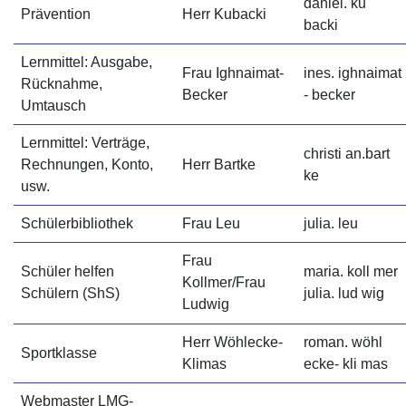
daniel. ku
Prävention
Herr Kubacki
backi
Lernmittel: Ausgabe,
Frau Ighnaimat-
ines. ighnaimat
Rücknahme,
Becker
- becker
Umtausch
Lernmittel: Verträge,
christi an.bart
Rechnungen, Konto,
Herr Bartke
ke
usw.
Schülerbibliothek
Frau Leu
julia. leu
Frau
Schüler helfen
maria. koll mer
Kollmer/Frau
Schülern (ShS)
julia. lud wig
Ludwig
Herr Wöhlecke-
roman. wöhl
Sportklasse
Klimas
ecke- kli mas
Webmaster LMG-