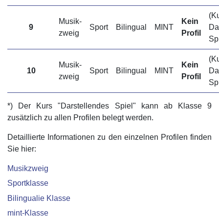
(K
Musik­
Kein
9
Sport
Bilingual
MINT
Dar
zweig
Profil
Spi
(K
Musik­
Kein
10
Sport
Bilingual
MINT
Dar
zweig
Profil
Spi
*) Der Kurs "Darstellendes Spiel" kann ab Klasse 9
zusätzlich zu allen Profilen belegt werden.
Detaillierte Informationen zu den einzelnen Profilen finden
Sie hier:
Musikzweig
Sportklasse
Bilingualie Klasse
mint-Klasse