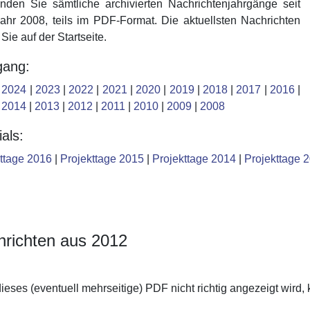
inden Sie sämtliche archivierten Nachrichtenjahrgänge seit
hr 2008, teils im PDF-Format. Die aktuellsten Nachrichten
 Sie auf der Startseite.
gang:
|
2024
|
2023
|
2022
|
2021
|
2020
|
2019
|
2018
|
2017
|
2016
|
|
2014
|
2013
|
2012
|
2011
|
2010
|
2009
|
2008
als:
ttage 2016
|
Projekttage 2015
|
Projekttage 2014
|
Projekttage 
richten aus 2012
dieses (eventuell mehrseitige) PDF nicht richtig angezeigt wird, 