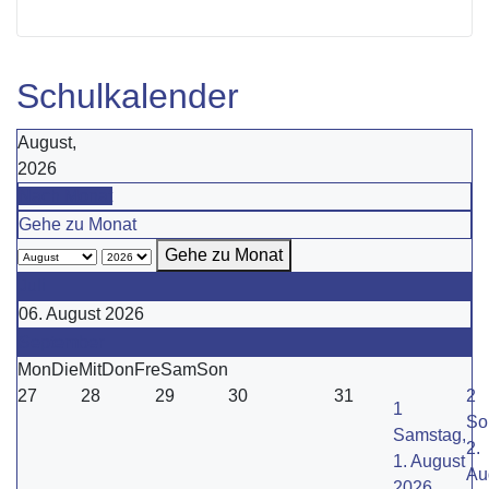
Schulkalender
August,
2026
Nach Monat
Gehe zu Monat
Gehe zu Monat
Juli
06. August 2026
September
Mon
Die
Mit
Don
Fre
Sam
Son
27
28
29
30
31
2
1
So
Samstag,
2.
1. August
Au
2026