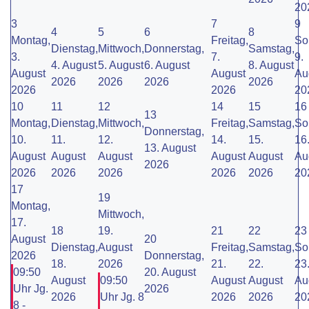
20
3
7
9
4
5
6
8
Montag,
Freitag,
So
Dienstag,
Mittwoch,
Donnerstag,
Samstag,
3.
7.
9.
4. August
5. August
6. August
8. August
August
August
Au
2026
2026
2026
2026
2026
2026
20
10
11
12
14
15
16
13
Montag,
Dienstag,
Mittwoch,
Freitag,
Samstag,
So
Donnerstag,
10.
11.
12.
14.
15.
16
13. August
August
August
August
August
August
Au
2026
2026
2026
2026
2026
2026
20
17
19
Montag,
Mittwoch,
17.
18
19.
21
22
23
August
20
Dienstag,
August
Freitag,
Samstag,
So
2026
Donnerstag,
18.
2026
21.
22.
23
09:50
20. August
August
09:50
August
August
Au
Uhr Jg.
2026
2026
Uhr Jg. 8
2026
2026
20
8 -