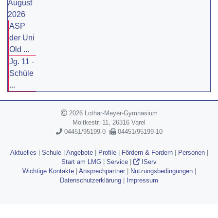
August
2026
ASP
der Uni
Old ...
Jg. 11 -
Schüle
...
2026 Lothar-Meyer-Gymnasium
Moltkestr. 11, 26316 Varel
04451/95199-0
04451/95199-10
Aktuelles
|
Schule
|
Angebote
|
Profile
|
Fördern & Fordern
|
Personen
|
Start am LMG
|
Service
|
IServ
Wichtige Kontakte
|
Ansprechpartner
|
Nutzungsbedingungen
|
Datenschutzerklärung
|
Impressum